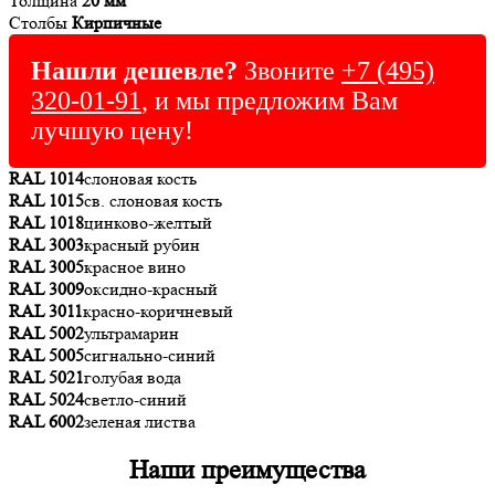
Толщина
20 мм
Столбы
Кирпичные
Нашли дешевле?
Звоните
+7 (495)
320-01-91
, и мы предложим Вам
лучшую цену!
RAL 1014
слоновая кость
RAL 1015
св. слоновая кость
RAL 1018
цинково-желтый
RAL 3003
красный рубин
RAL 3005
красное вино
RAL 3009
оксидно-красный
RAL 3011
красно-коричневый
RAL 5002
ультрамарин
RAL 5005
сигнально-синий
RAL 5021
голубая вода
RAL 5024
светло-синий
RAL 6002
зеленая листва
Наши преимущества