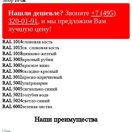
Зазор
10 см
Нашли дешевле?
Звоните
+7 (495)
320-01-91
, и мы предложим Вам
лучшую цену!
RAL 1014
слоновая кость
RAL 1015
св. слоновая кость
RAL 1018
цинково-желтый
RAL 3003
красный рубин
RAL 3005
красное вино
RAL 3009
оксидно-красный
RAL 3011
красно-коричневый
RAL 5002
ультрамарин
RAL 5005
сигнально-синий
RAL 5021
голубая вода
RAL 5024
светло-синий
RAL 6002
зеленая листва
Наши преимущества