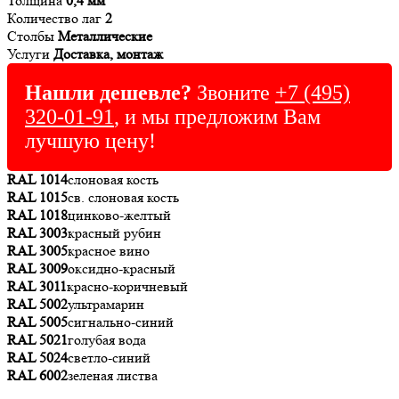
Толщина
0,4 мм
Количество лаг
2
Столбы
Металлические
Услуги
Доставка, монтаж
Нашли дешевле?
Звоните
+7 (495)
320-01-91
, и мы предложим Вам
лучшую цену!
RAL 1014
слоновая кость
RAL 1015
св. слоновая кость
RAL 1018
цинково-желтый
RAL 3003
красный рубин
RAL 3005
красное вино
RAL 3009
оксидно-красный
RAL 3011
красно-коричневый
RAL 5002
ультрамарин
RAL 5005
сигнально-синий
RAL 5021
голубая вода
RAL 5024
светло-синий
RAL 6002
зеленая листва