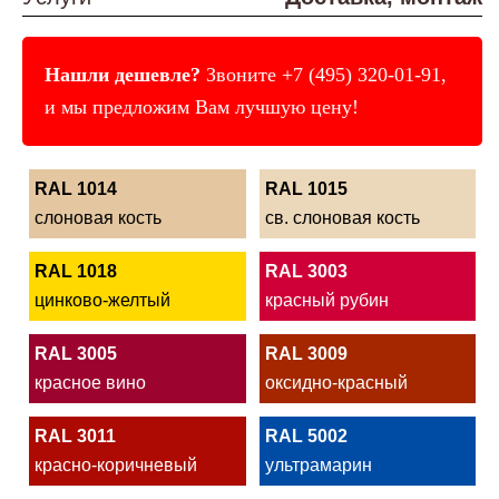
Нашли дешевле?
Звоните
+7 (495) 320-01-91
,
и мы предложим Вам лучшую цену!
RAL 1014
RAL 1015
слоновая кость
св. слоновая кость
RAL 1018
RAL 3003
цинково-желтый
красный рубин
RAL 3005
RAL 3009
красное вино
оксидно-красный
RAL 3011
RAL 5002
красно-коричневый
ультрамарин