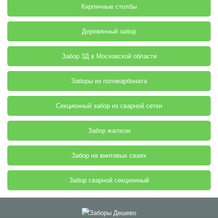
Кирпичные столбы
Деревянный забор
Забор 3Д в Московской области
Заборы из поликарбоната
Секционный забор из сварной сетки
Забор жалюзи
Забор на винтовых сваях
Забор сварной секционный