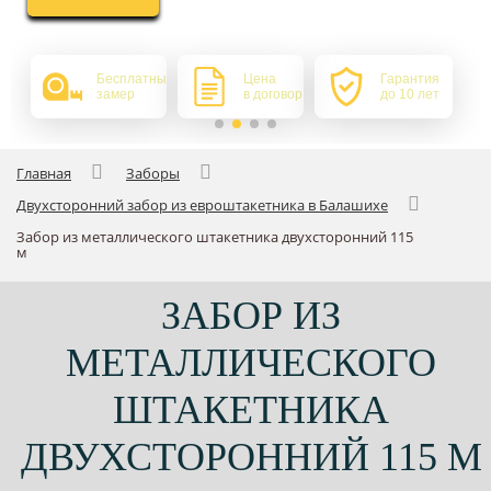
Бесплатный
Цена
Гарантия
замер
в договоре
до 10 лет
Главная
Заборы
Двухсторонний забор из евроштакетника в Балашихе
Забор из металлического штакетника двухсторонний 115
м
ЗАБОР ИЗ
МЕТАЛЛИЧЕСКОГО
ШТАКЕТНИКА
ДВУХСТОРОННИЙ 115 М