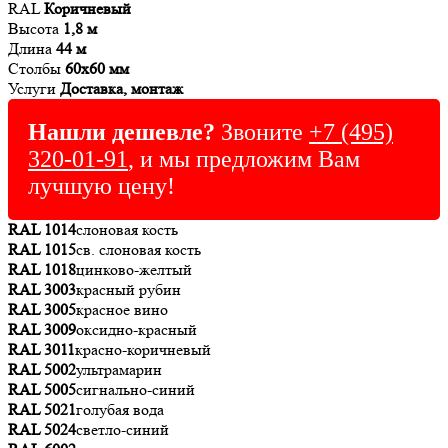
RAL
Коричневый
Высота
1,8 м
Длина
44 м
Столбы
60х60 мм
Услуги
Доставка, монтаж
Нашли дешевле?
Звоните
+7 (495)
320-01-91
, и мы предложим Вам
лучшую цену!
RAL 1014
слоновая кость
RAL 1015
св. слоновая кость
RAL 1018
цинково-желтый
RAL 3003
красный рубин
RAL 3005
красное вино
RAL 3009
оксидно-красный
RAL 3011
красно-коричневый
RAL 5002
ультрамарин
RAL 5005
сигнально-синий
RAL 5021
голубая вода
RAL 5024
светло-синий