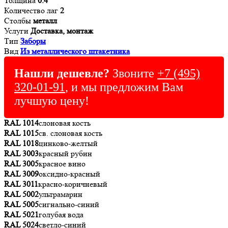
Толщина
0.4
Количество лаг
2
Столбы
металл
Услуги
Доставка, монтаж
Тип
Заборы
Вид
Из металлического штакетника
Нашли дешевле?
Звоните
+7 (495)
320-01-91
, и мы предложим Вам
лучшую цену!
RAL 1014
слоновая кость
RAL 1015
св. слоновая кость
RAL 1018
цинково-желтый
RAL 3003
красный рубин
RAL 3005
красное вино
RAL 3009
оксидно-красный
RAL 3011
красно-коричневый
RAL 5002
ультрамарин
RAL 5005
сигнально-синий
RAL 5021
голубая вода
RAL 5024
светло-синий