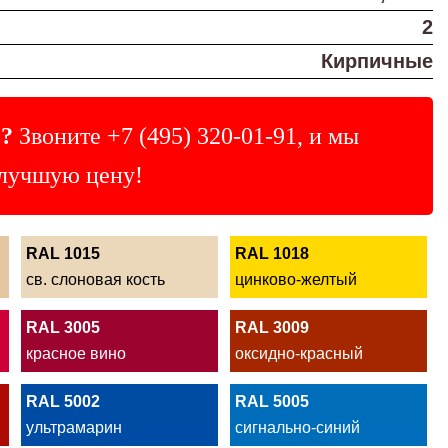
2
Кирпичные
?
Звоните
+7 (495) 320-01-91
, и мы
лучшую цену!
RAL 1015
RAL 1018
св. слоновая кость
цинково-желтый
RAL 3005
RAL 3009
красное вино
оксидно-красный
RAL 5002
RAL 5005
ультрамарин
сигнально-синий