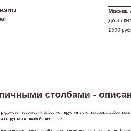
рианты
Москва 
ва:
До 45 ки
2500 руб
рпичными столбами - описа
ридомовой территории. Забор монтируется в сжатые сроки. Забор прои
конструкцию от воздействия влаги.
 можно выбрать подходящий оттенок в архитектурный стиль дома. Забор