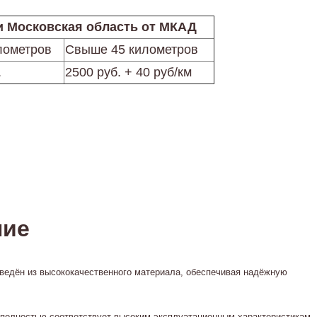
и Московская область от МКАД
лометров
Свыше 45 километров
.
2500 руб. + 40 руб/км
ние
зведён из высококачественного материала, обеспечивая надёжную
 полностью соответствует высоким эксплуатационным характеристикам.