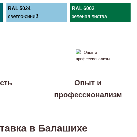
RAL 5024
RAL 6002
светло-синий
зеленая листва
сть
Опыт и
профессионализм
тавка в Балашихе