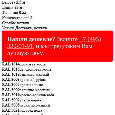
Высота
2,5 м
Длина
83 м
Толщина
0,55
Количество лаг
2
Столбы
металл
Услуги
Доставка, монтаж
Нашли дешевле?
Звоните
+7 (495)
320-01-91
, и мы предложим Вам
лучшую цену!
RAL 1014
слоновая кость
RAL 1015
св. слоновая кость
RAL 1018
цинково-желтый
RAL 3003
красный рубин
RAL 3005
красное вино
RAL 3009
оксидно-красный
RAL 3011
красно-коричневый
RAL 5002
ультрамарин
RAL 5005
сигнально-синий
RAL 5021
голубая вода