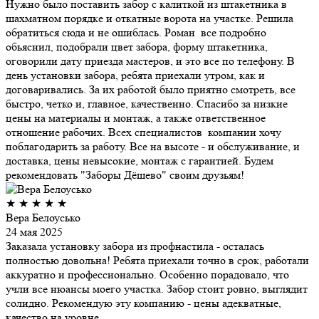
Нужно было поставить забор с калиткой из штакетника в
шахматном порядке и откатные ворота на участке. Решила
обратиться сюда и не ошиблась. Роман все подробно
обьяснил, подобрали цвет забора, форму штакетника,
оговорили дату приезда мастеров, и это все по телефону. В
день установки забора, ребята приехали утром, как и
договаривались. За их работой было приятно смотреть, все
быстро, четко и, главное, качественно. Спасибо за низкие
цены на материалы и монтаж, а также ответственное
отношение рабочих. Всех специалистов компании хочу
поблагодарить за работу. Все на высоте - и обслуживание, и
доставка, цены невысокие, монтаж с гарантией. Будем
рекомендовать "Заборы Дёшево" своим друзьям!
★
★
★
★
★
Вера Белоусько
24 мая 2025
Заказала установку забора из профнастила - осталась
полностью довольна! Ребята приехали точно в срок, работали
аккуратно и профессионально. Особенно порадовало, что
учли все нюансы моего участка. Забор стоит ровно, выглядит
солидно. Рекомендую эту компанию - цены адекватные,
качество на уровне.