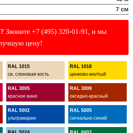
7 см
?
Звоните
+7 (495) 320-01-91
, и мы
лучшую цену!
RAL 1015
RAL 1018
св. слоновая кость
цинково-желтый
RAL 3005
RAL 3009
красное вино
оксидно-красный
RAL 5002
RAL 5005
ультрамарин
сигнально-синий
RAL 5024
RAL 6002