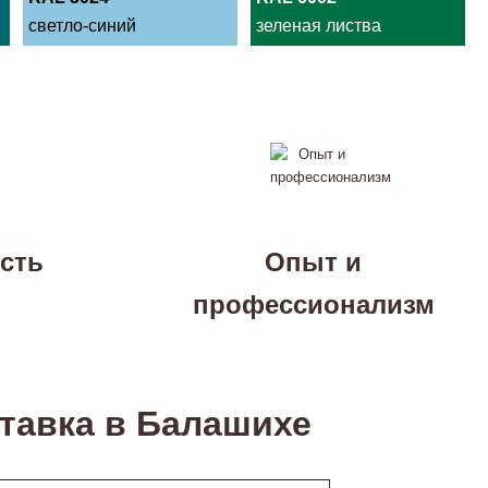
светло-синий
зеленая листва
сть
Опыт и
профессионализм
тавка в Балашихе